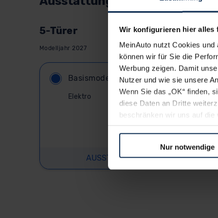
Ausstattungslinie wählen:
5-Türer
Wir konfigurieren hier alles 
MeinAuto nutzt Cookies und 
Modelljahr 2027
können wir für Sie die Perfor
Werbung zeigen. Damit unser
Basismodell
Nutzer und wie sie unsere A
Wenn Sie das „OK“ finden, s
Elektro
diese Daten an Dritte weite
beschränken wir uns auf die 
99.500,01
€
Sie somit nicht perfekt auf
oder widerrufen.
Listenpreis (
UVP
) (inkl. MwSt.)
Nur notwendige
AUSSTATTUNG IM DETAIL
Für alle beschriebenen Techno
nicht, diese Daten an Empfän
Übermittlung in ein Land auße
Angemessenheitsbeschlusses
Abs. 2 lit. c DSGVO) oder wen