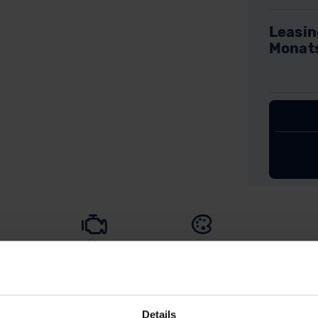
Leasin
Monat
inie
Motoren
Außenfarben
Innen
In Ausst
Details