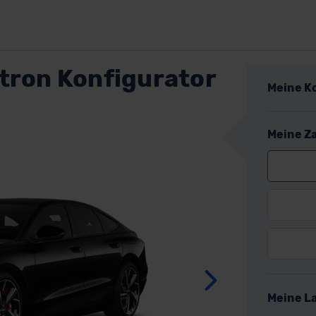
tron Konfigurator
Meine K
Meine Z
Weite
Meine L