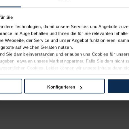
für Sie
andere Technologien, damit unsere Services und Angebote zuverl
mance im Auge behalten und Ihnen die für Sie relevanten Inhalte 
e Webseite, der Service und unser Angebot funktionieren, samm
ngebote auf welchen Geräten nutzen.
ind Sie damit einverstanden und erlauben uns Cookies für unse
rzugeben, etwa an unsere Marketingpartner. Falls Sie dem nicht
wesentlichen Cookies. Leider können wir unsere Inhalte dann ni
 dem Weg zu Ihrem Neuwagen unterstützen. Sie können die Einste
Konfigurieren
logien und Cookies gilt – soweit keine detaillierteren Angaben e
ger außerhalb der EU zu übermitteln oder dort verarbeiten zu la
rhalb der EU erfolgt, erfolgt dies ausschließlich auf der Grundl
 der EU-Kommission (Art. 45 Abs. 1 DSGVO), von Standarddate
n Sie hierzu Ihre Einwilligung freiwillig erteilen. Nähere Infor