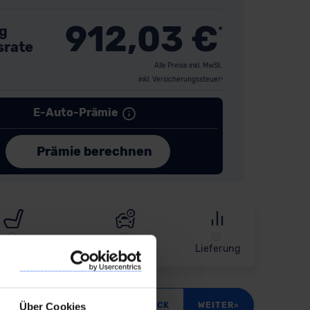
912,03
€
g
*
srate
Alle Preise inkl. MwSt.
inkl. Versicherungssteuer¹
ausstattung
Extras
Lieferung
attungslinie suchen
«
»
Über Cookies
ZURÜCK
WEITER