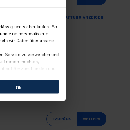
SERIENAUSSTATTUNG ANZEIGEN
ässig und sicher laufen. So
»
und eine personalisierte
eln wir Daten über unsere
ren Service zu verwenden und
 zustimmen möchten,
cht auf Sie zuschneiden und
llungen jederzeit anpassen
Ok
rfolgen: Wir beabsichtigen
ssen. Soweit eine
age eines
nschutzklauseln (Art. 46
«
»
ZURÜCK
WEITER
mationen zu den bestehenden