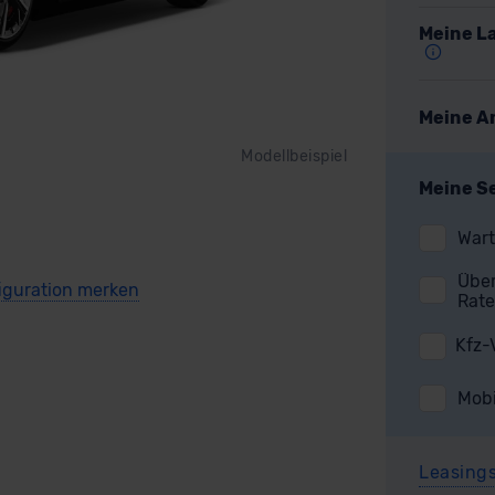
Meine La
Meine A
Modellbeispiel
Meine S
Wart
Über
Rate
Kfz-
Mobi
Leasing