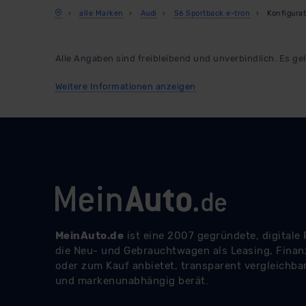
Datenschutzklauseln können
alle Marken
Audi
S6 Sportback e-tron
Konfigurat
anfordern.
Datenschutzerklärung
|
Im
Alle Angaben sind freibleibend und unverbindlich. Es gel
Weitere Informationen anzeigen