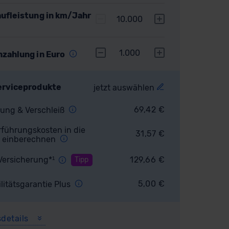
ufleistung in km/Jahr
10.000
1.000
nzahlung in Euro
erviceprodukte
jetzt auswählen
69,42
€
ung & Verschleiß
führungskosten in die
31,57
€
 einberechnen
Versicherung*¹
129,66
€
Tipp
5,00
€
litätsgarantie Plus
sdetails