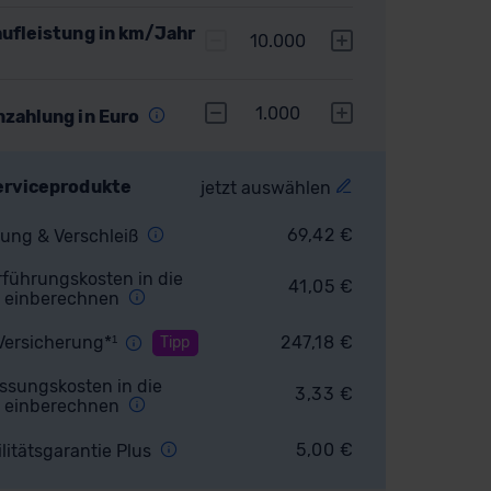
ufleistung in km/Jahr
10.000
1.000
nzahlung in Euro
erviceprodukte
jetzt auswählen
69,42
€
ung & Verschleiß
führungskosten in die
41,05
€
 einberechnen
Versicherung*¹
247,18
€
Tipp
ssungskosten in die
3,33
€
 einberechnen
5,00
€
litätsgarantie Plus