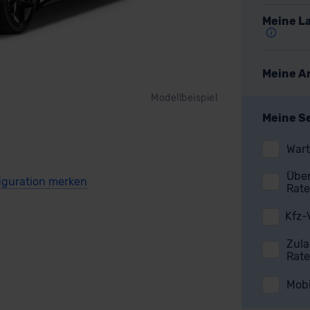
Meine La
Meine A
Modellbeispiel
Meine S
Wart
Über
Rate
Kfz-
Zula
Rate
Mobi