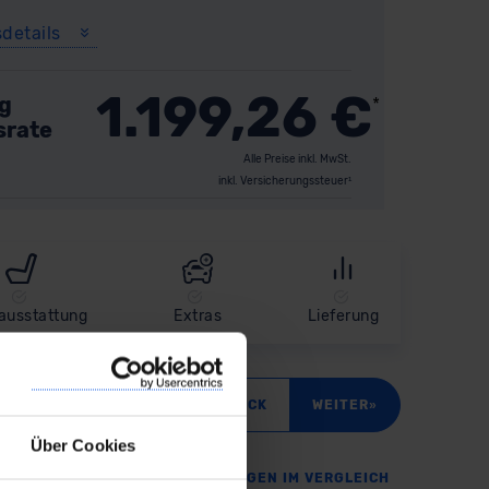
sdetails
1.199,26
€
g
*
srate
Alle Preise inkl. MwSt.
inkl. Versicherungssteuer¹
ausstattung
Extras
Lieferung
attungslinie suchen
«
»
ZURÜCK
WEITER
Über Cookies
SERIENAUSSTATTUNGEN IM VERGLEICH