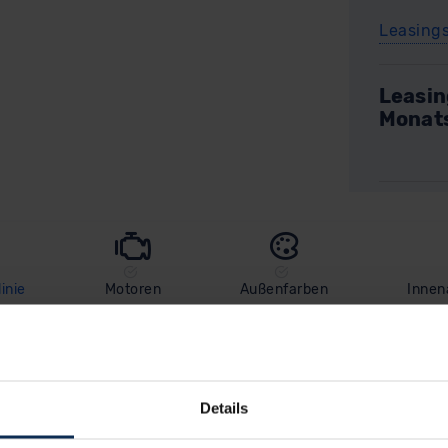
Leasing
Leasin
Monat
inie
Motoren
Außenfarben
Innen
In Ausst
Details