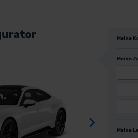
gurator
Meine K
Meine Z
Weite
Meine L