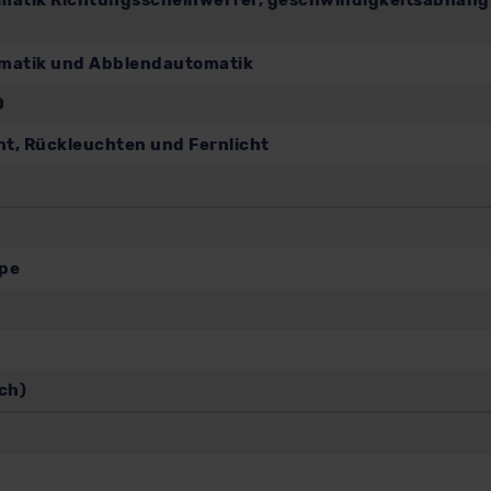
tik Richtungsscheinwerfer, geschwindigkeitsabhängig
matik und Abblendautomatik
D
cht, Rückleuchten und Fernlicht
mpe
ch)