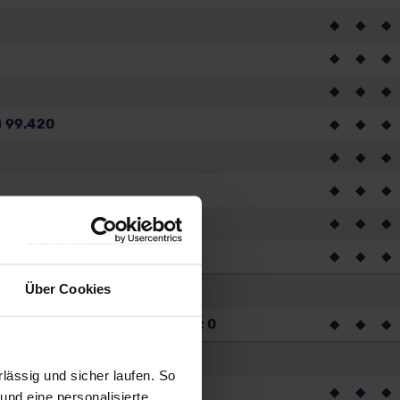
◆
◆
◆
◆
◆
◆
◆
◆
◆
) 99.420
◆
◆
◆
◆
◆
◆
◆
◆
◆
◆
◆
◆
◆
◆
◆
Über Cookies
Anhängelast ungebremst (kg): 0
◆
◆
◆
ässig und sicher laufen. So
◆
◆
◆
und eine personalisierte