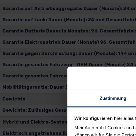
Garantie auf Antriebsaggregate: Dauer (Monate): 24 u
Garantie auf Lack: Dauer (Monate): 24 und Gesamtfahrl
Garantie Batterie Dauer in Monaten: 96, Gesamtfahrlei
Garantie Elektroantrieb Dauer (Monate) 96, Gesamtfah
Garantie gegen Durchrostung: Dauer (Monate): 144 un
Garantie gesamtes Fahrzeug - OEM Dauer (Monate) 24 
Garantie gesamtes Fahrzeug: Dauer (Monate): 24 und G
Mobilitätsgarantie: Dauer (Monate): 96 und Gesamtfahr
Zustimmung
Gewichte
Gewichte: Zulässiges Gesamtgewicht (kg): 2.180, Leer
Wir konfigurieren hier alles 
Hybrid und Elektro-Systeme
MeinAuto nutzt Cookies und 
Elektrisch angetriebene Räder vorne
können wir für Sie die Perfor