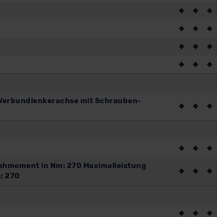
◆
◆
◆
◆
◆
◆
◆
◆
◆
◆
◆
◆
 Verbundlenkerachse mit Schrauben-
◆
◆
◆
◆
◆
◆
 Drehmoment in Nm: 270 Maximalleistung
◆
◆
◆
: 270
◆
◆
◆