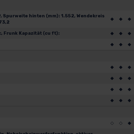
, Spurweite hinten (mm): 1.552, Wendekreis
◆
◆
◆
 73,2
 Frunk Kapazität (cu ft):
◆
◆
◆
◆
◆
◆
◆
◆
◆
◆
◆
◆
◆
◆
◆
◆
◆
◆
◇
◇
◆