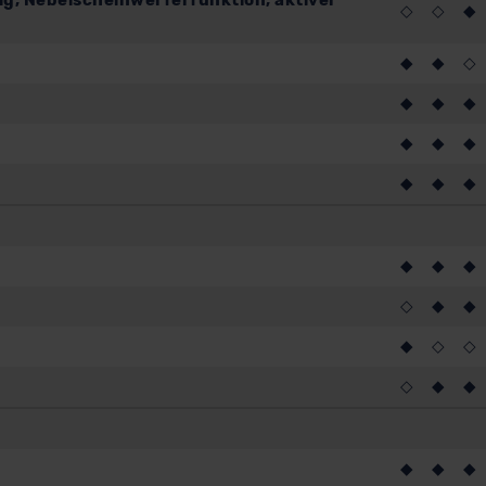
, Nebelscheinwerferfunktion, aktiver
◇
◇
◆
◆
◆
◇
◆
◆
◆
◆
◆
◆
◆
◆
◆
◆
◆
◆
◇
◆
◆
◆
◇
◇
◇
◆
◆
◆
◆
◆