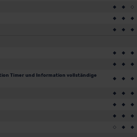
◆
◆
◇
◆
◆
◆
◆
◆
◆
◆
◆
◆
◆
◆
◆
ion Timer und Information vollständige
◆
◆
◆
◆
◆
◆
◆
◆
◆
◆
◆
◆
◇
◆
◆