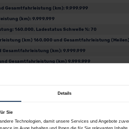
nd Gesamtfahrleistung (km): 9.999.999
eistung (km): 9.999.999
stung: 160.000, Ladestatus Schwelle %: 70
rleistung (km) 160.000 und Gesamtfahrleistung (Meilen
d Gesamtfahrleistung (km): 9.999.999
und Gesamtfahrleistung (km) 9.999.999
esamtfahrleistung (km): 9.999.999
leistung (km): 160.000
Details
gewicht (kg): 1.733, Anhängelast gebremst (kg): 0 und 
für Sie
andere Technologien, damit unsere Services und Angebote zuverl
mance im Auge behalten und Ihnen die für Sie relevanten Inhalte 