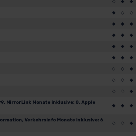
◇
◆
◆
◆
◇
◇
◆
◆
◆
◆
◆
◆
◆
◆
◆
◆
◆
◆
◇
◇
◆
◇
◇
◆
◇
◇
◆
9, MirrorLink Monate inklusive: 0, Apple
◆
◆
◆
ormation, Verkehrsinfo Monate inklusive: 6
◇
◇
◆