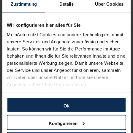
Zustimmung
Details
Über Cookies
Zurück
Wei
Ausstattungslinie
Wir konfigurieren hier alles für Sie
MeinAuto nutzt Cookies und andere Technologien, damit
Ausstattungslinie wählen:
unsere Services und Angebote zuverlässig und sicher
laufen. So können wir für Sie die Performance im Auge
behalten und Ihnen die für Sie relevanten Inhalte und eine
4-Türer
personalisierte Werbung zeigen. Damit unsere Webseite,
der Service und unser Angebot funktionieren, sammeln
Modelljahr 2027
wir Daten über unsere Nutzer und wie sie unsere
Angebote auf welchen Geräten nutzen.
Basismodell
Wenn Sie das „OK“ finden, sind Sie damit einverstanden
Elektro
und erlauben uns Cookies für unseren Service zu
verwenden und diese Daten an Dritte weiterzugeben,
Ok
63.300,00
€
Listenpreis (
UVP
) (inkl. MwSt.)
etwa an unsere Marketingpartner. Falls Sie dem nicht
zustimmen möchten, beschränken wir uns auf die
AUSSTATTUNG IM DETAIL
Konfigurieren
wesentlichen Cookies. Leider können wir unsere Inhalte