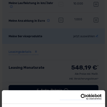
Meine Laufleistung in km/Jahr
10.000
1.000
Meine Anzahlung in Euro
Meine Serviceprodukte
jetzt auswählen
Leasingsdetails
548,19
€
*
Leasing Monatsrate
Alle Preise inkl. MwSt.
inkl. Versicherungssteuer¹