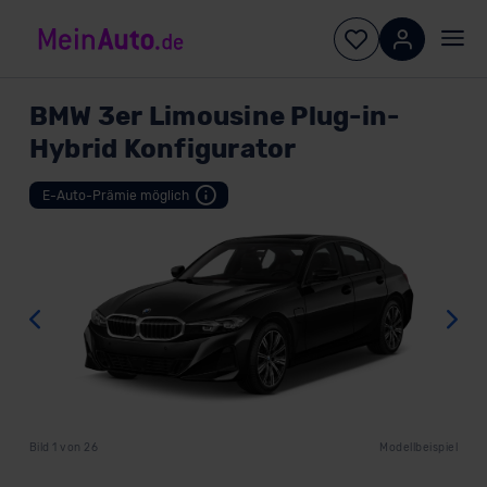
BMW
3er Limousine Plug-in-
Hybrid Konfigurator
Zurück
W
Bild
1
von
26
Modellbeispiel