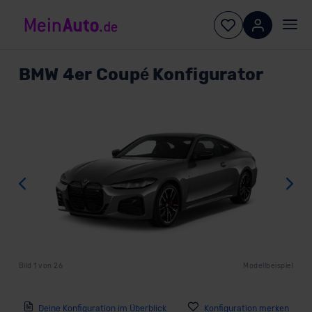
BMW
4er Coupé Konfigurator
Zurück
W
Bild
1
von
26
Modellbeispiel
Deine Konfiguration im Überblick