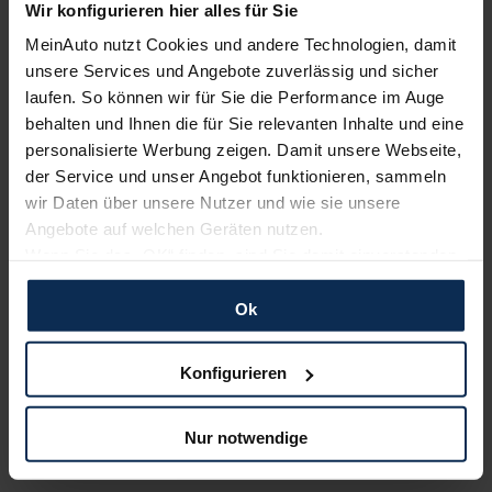
Wir konfigurieren hier alles für Sie
MeinAuto nutzt Cookies und andere Technologien, damit
2-Türer
unsere Services und Angebote zuverlässig und sicher
Modelljahr 2027
laufen. So können wir für Sie die Performance im Auge
behalten und Ihnen die für Sie relevanten Inhalte und eine
personalisierte Werbung zeigen. Damit unsere Webseite,
Basismodell
der Service und unser Angebot funktionieren, sammeln
Benzin | Diesel
wir Daten über unsere Nutzer und wie sie unsere
53.900,00
€
Angebote auf welchen Geräten nutzen.
Listenpreis (
UVP
) (inkl. MwSt.)
Wenn Sie das „OK“ finden, sind Sie damit einverstanden
und erlauben uns Cookies für unseren Service zu
AUSSTATTUNG IM DETAIL
verwenden und diese Daten an Dritte weiterzugeben,
Ok
etwa an unsere Marketingpartner. Falls Sie dem nicht
zustimmen möchten, beschränken wir uns auf die
«
»
ZURÜCK
WEITER
Konfigurieren
wesentlichen Cookies. Leider können wir unsere Inhalte
dann nicht auf Sie zuschneiden und Sie somit nicht
4er Coupé
Konfigurator
Nur notwendige
perfekt auf dem Weg zu Ihrem Neuwagen unterstützen.
Sie können die Einstellungen jederzeit anpassen oder