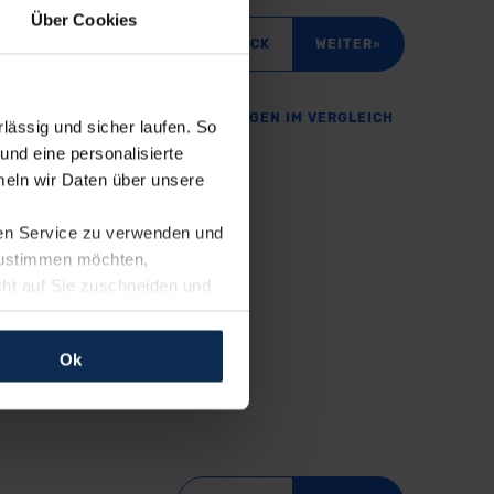
Über Cookies
attungslinie suchen
«
»
ZURÜCK
WEITER
SERIENAUSSTATTUNGEN IM VERGLEICH
ässig und sicher laufen. So
und eine personalisierte
»
eln wir Daten über unsere
ren Service zu verwenden und
 zustimmen möchten,
cht auf Sie zuschneiden und
llungen jederzeit anpassen
Ok
rfolgen: Wir beabsichtigen
ssen. Soweit eine
age eines
nschutzklauseln (Art. 46