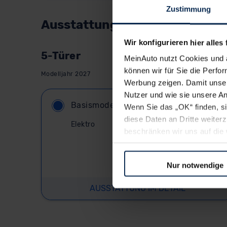
Zustimmung
Ausstattungslinie wählen:
Wir konfigurieren hier alles 
5-Türer
MeinAuto nutzt Cookies und 
können wir für Sie die Perfor
Modelljahr 2027
Werbung zeigen. Damit unser
Nutzer und wie sie unsere A
Basismodell
Wenn Sie das „OK“ finden, s
diese Daten an Dritte weite
Elektro
beschränken wir uns auf die 
Sie somit nicht perfekt auf
83.500,00
€
oder widerrufen.
Nur notwendige
Listenpreis (
UVP
) (inkl. MwSt.)
Für alle beschriebenen Techno
AUSSTATTUNG IM DETAIL
nicht, diese Daten an Empfän
Übermittlung in ein Land auße
Angemessenheitsbeschlusses