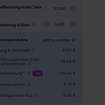
ufleistung in km/Jahr
10.000
1.000
nzahlung in Euro
erviceprodukte
jetzt auswählen
27,99
€
ung & Verschleiß
führungskosten in die
22,84
€
 einberechnen
Versicherung*¹
129,66
€
Tipp
4,72
€
ssungsservice
5,00
€
litätsgarantie Plus