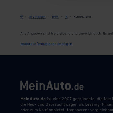
Abs. 2 lit. c DSGVO) oder wen
Datenschutzklauseln können
anfordern.
alle Marken
BMW
iX
Konfigurator
Datenschutzerklärung
|
Im
Alle Angaben sind freibleibend und unverbindlich. Es gel
Weitere Informationen anzeigen