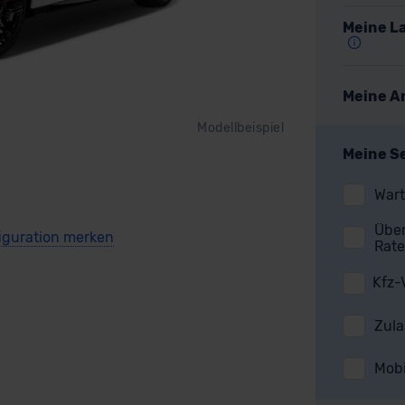
Meine La
Meine A
Modellbeispiel
Meine S
Wart
Über
Rate
Kfz-
Zula
Mobi