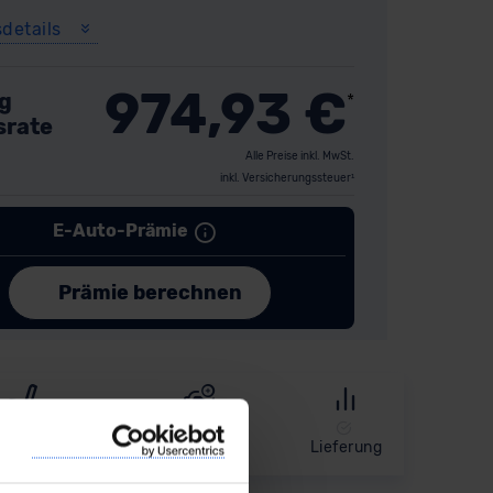
sdetails
974,93
€
g
*
srate
Alle Preise inkl. MwSt.
inkl. Versicherungssteuer¹
ausstattung
Extras
Lieferung