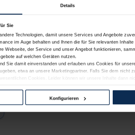
Details
In Ausst
für Sie
andere Technologien, damit unsere Services und Angebote zuverl
mance im Auge behalten und Ihnen die für Sie relevanten Inhalte 
e Webseite, der Service und unser Angebot funktionieren, samm
ngebote auf welchen Geräten nutzen.
ind Sie damit einverstanden und erlauben uns Cookies für unse
rzugeben, etwa an unsere Marketingpartner. Falls Sie dem nicht
wesentlichen Cookies. Leider können wir unsere Inhalte dann ni
 dem Weg zu Ihrem Neuwagen unterstützen. Sie können die Einste
Konfigurieren
logien und Cookies gilt – soweit keine detaillierteren Angaben e
ger außerhalb der EU zu übermitteln oder dort verarbeiten zu la
rhalb der EU erfolgt, erfolgt dies ausschließlich auf der Grundl
 der EU-Kommission (Art. 45 Abs. 1 DSGVO), von Standarddate