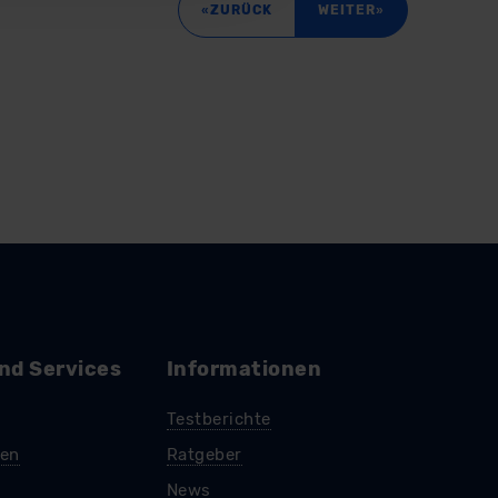
mationen zu den bestehenden
«
»
ZURÜCK
WEITER
ter datenschutz@meinauto.de