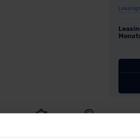
Leasing
Leasin
Monat
inie
Motoren
Außenfarben
Innen