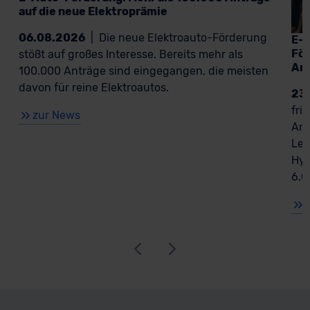
auf die neue Elektroprämie
06.08.2026
|
Die neue Elektroauto-Förderung
E-A
För
stößt auf großes Interesse. Bereits mehr als
An
100.000 Anträge sind eingegangen, die meisten
davon für reine Elektroautos.
23
fri
zur News
Ant
Lea
Hyb
6.0