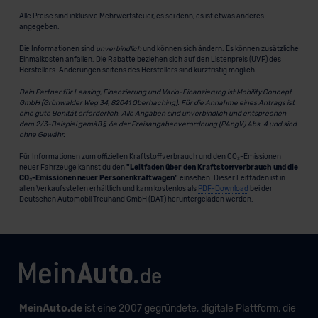
Alle Preise sind inklusive Mehrwertsteuer, es sei denn, es ist etwas anderes
angegeben.
Die Informationen sind
unverbindlich
und können sich ändern. Es können zusätzliche
Einmalkosten anfallen. Die Rabatte beziehen sich auf den Listenpreis (UVP) des
Herstellers. Änderungen seitens des Herstellers sind kurzfristig möglich.
Dein Partner für Leasing, Finanzierung und Vario-Finanzierung ist Mobility Concept
GmbH (Grünwalder Weg 34, 82041 Oberhaching). Für die Annahme eines Antrags ist
eine gute Bonität erforderlich. Alle Angaben sind unverbindlich und entsprechen
dem 2/3-Beispiel gemäß § 6a der Preisangabenverordnung (PAngV) Abs. 4 und sind
ohne Gewähr.
Für Informationen zum offiziellen Kraftstoffverbrauch und den CO₂-Emissionen
neuer Fahrzeuge kannst du den
"Leitfaden über den Kraftstoffverbrauch und die
CO₂-Emissionen neuer Personenkraftwagen"
einsehen. Dieser Leitfaden ist in
allen Verkaufsstellen erhältlich und kann kostenlos als
PDF-Download
bei der
Deutschen Automobil Treuhand GmbH (DAT) heruntergeladen werden.
MeinAuto.de
ist eine 2007 gegründete, digitale Plattform, die