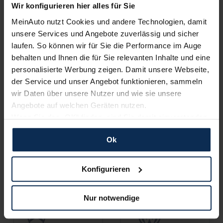
Wir konfigurieren hier alles für Sie
MeinAuto nutzt Cookies und andere Technologien, damit
Peugeot
Skoda
unsere Services und Angebote zuverlässig und sicher
laufen. So können wir für Sie die Performance im Auge
behalten und Ihnen die für Sie relevanten Inhalte und eine
personalisierte Werbung zeigen. Damit unsere Webseite,
der Service und unser Angebot funktionieren, sammeln
wir Daten über unsere Nutzer und wie sie unsere
Angebote auf welchen Geräten nutzen.
Wenn Sie das „OK“ finden, sind Sie damit einverstanden
und erlauben uns Cookies für unseren Service zu
Cupra
Opel
Ok
verwenden und diese Daten an Dritte weiterzugeben,
etwa an unsere Marketingpartner. Falls Sie dem nicht
zustimmen möchten, beschränken wir uns auf die
Konfigurieren
wesentlichen Cookies. Leider können wir unsere Inhalte
dann nicht auf Sie zuschneiden und Sie somit nicht
Nur notwendige
perfekt auf dem Weg zu Ihrem Neuwagen unterstützen.
Sie können die Einstellungen jederzeit anpassen oder