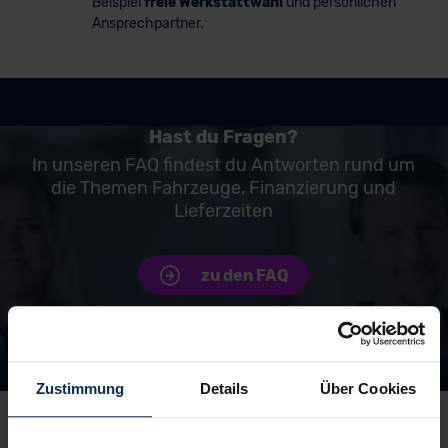
Beispiel
freie Werkstattwahl
und persönlichen
Ansprechpartner.
Hast du Fragen?
In unseren FAQ findest du Antworten rund um
die Themen Fahrzeuge, Finanzierung und
Lieferzeiten
zu den FAQ
Unsere Top Marken
Zustimmung
Details
Über Cookies