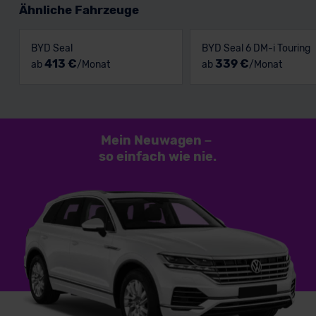
Ähnliche Fahrzeuge
BYD Seal
BYD Seal 6 DM-i Touring
413 €
339 €
ab
/Monat
ab
/Monat
Mein Neuwagen
–
so einfach
wie nie.