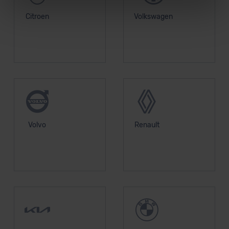
widerrufen.
Citroen
Volkswagen
Für alle beschriebenen Technologien und Cookies gilt –
soweit keine detaillierteren Angaben erfolgen: Wir
beabsichtigen nicht, diese Daten an Empfänger
außerhalb der EU zu übermitteln oder dort verarbeiten zu
lassen. Soweit eine Übermittlung in ein Land außerhalb
der EU erfolgt, erfolgt dies ausschließlich auf der
Grundlage eines Angemessenheitsbeschlusses der EU-
Kommission (Art. 45 Abs. 1 DSGVO), von
Standarddatenschutzklauseln (Art. 46 Abs. 2 lit. c
Volvo
Renault
DSGVO) oder wenn Sie hierzu Ihre Einwilligung freiwillig
erteilen. Nähere Informationen zu den bestehenden
Datenschutzklauseln können Sie über den Kontakt zu
unserem Datenschutzbeauftragten unter
datenschutz@meinauto.de anfordern.
Datenschutzerklärung
|
Impressum