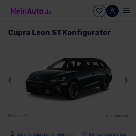
Cupra
Leon ST Konfigurator
Zurück
W
Bild
1
von
26
Modellbeispiel
Deine Konfiguration im Überblick