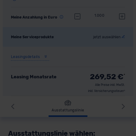
1.000
Meine Anzahlung in Euro
Meine Serviceprodukte
jetzt auswählen
Leasingsdetails
269,52
€
*
Leasing Monatsrate
Alle Preise inkl. MwSt.
inkl. Versicherungssteuer¹
Zurück
Wei
Ausstattungslinie
Ausstattungslinie wählen: