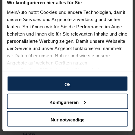
Wir konfigurieren hier alles für Sie
MeinAuto nutzt Cookies und andere Technologien, damit
VZ
unsere Services und Angebote zuverlässig und sicher
laufen. So können wir für Sie die Performance im Auge
Benzin
behalten und Ihnen die für Sie relevanten Inhalte und eine
55.070,00
€
personalisierte Werbung zeigen. Damit unsere Webseite,
Listenpreis (
UVP
) (inkl. MwSt.)
der Service und unser Angebot funktionieren, sammeln
AUSSTATTUNG IM DETAIL
wir Daten über unsere Nutzer und wie sie unsere
Angebote auf welchen Geräten nutzen.
Wenn Sie das „OK“ finden, sind Sie damit einverstanden
VZ BLACK EDITION
und erlauben uns Cookies für unseren Service zu
Benzin
verwenden und diese Daten an Dritte weiterzugeben,
Ok
56.080,00
€
etwa an unsere Marketingpartner. Falls Sie dem nicht
Listenpreis (
UVP
) (inkl. MwSt.)
zustimmen möchten, beschränken wir uns auf die
Konfigurieren
wesentlichen Cookies. Leider können wir unsere Inhalte
AUSSTATTUNG IM DETAIL
dann nicht auf Sie zuschneiden und Sie somit nicht
Nur notwendige
perfekt auf dem Weg zu Ihrem Neuwagen unterstützen.
VZ TRIBE EDITION
Sie können die Einstellungen jederzeit anpassen oder
Benzin
widerrufen.