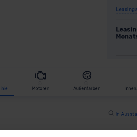
Leasing
Leasin
Monat
inie
Motoren
Außenfarben
Innen
In Ausst