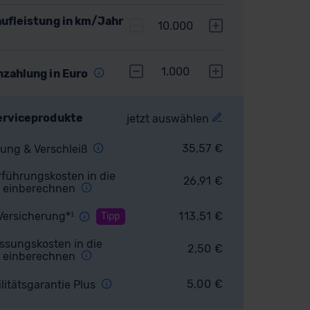
ufleistung in km/Jahr
10.000
1.000
nzahlung in Euro
erviceprodukte
jetzt auswählen
35,57
€
ung & Verschleiß
führungskosten in die
26,91
€
 einberechnen
Versicherung*¹
113,51
€
Tipp
ssungskosten in die
2,50
€
 einberechnen
5,00
€
litätsgarantie Plus