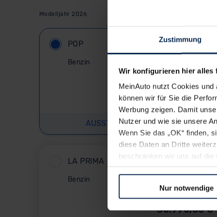
Modelljahr 2026
Zustimmung
POP
Benzin
Wir konfigurieren hier alles 
MeinAuto nutzt Cookies und 
25.990,00
€
können wir für Sie die Perfor
Listenpreis (
UVP
) (inkl. MwSt.)
Werbung zeigen. Damit unser
Nutzer und wie sie unsere A
AUSSTATTUNG IM DETAIL
Wenn Sie das „OK“ finden, s
diese Daten an Dritte weite
beschränken wir uns auf die 
LA PRIMA
Sie somit nicht perfekt auf
oder widerrufen.
Benzin
Nur notwendige
Für alle beschriebenen Techno
30.990,00
€
nicht, diese Daten an Empfän