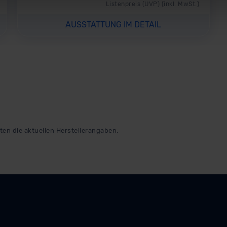
Listenpreis (
UVP
) (inkl. MwSt.)
rhalb der EU erfolgt, erfolgt dies ausschließlich auf der Grundl
 der EU-Kommission (Art. 45 Abs. 1 DSGVO), von Standarddate
AUSSTATTUNG IM DETAIL
n Sie hierzu Ihre Einwilligung freiwillig erteilen. Nähere Infor
 Sie über den Kontakt zu unserem Datenschutzbeauftragten un
pressum
ten die aktuellen Herstellerangaben.