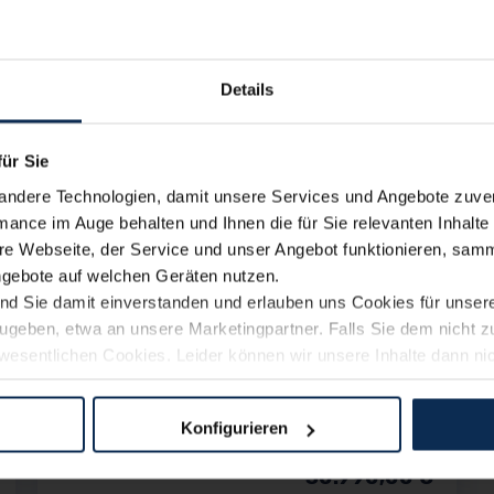
Details
ICON
Benzin
für Sie
andere Technologien, damit unsere Services und Angebote zuverl
27.990,00
€
mance im Auge behalten und Ihnen die für Sie relevanten Inhalte 
Listenpreis (
UVP
) (inkl. MwSt.)
e Webseite, der Service und unser Angebot funktionieren, samm
ngebote auf welchen Geräten nutzen.
AUSSTATTUNG IM DETAIL
ind Sie damit einverstanden und erlauben uns Cookies für unse
rzugeben, etwa an unsere Marketingpartner. Falls Sie dem nicht
wesentlichen Cookies. Leider können wir unsere Inhalte dann ni
SPORT
 dem Weg zu Ihrem Neuwagen unterstützen. Sie können die Einste
Benzin
Konfigurieren
logien und Cookies gilt – soweit keine detaillierteren Angaben e
30.990,00
€
ger außerhalb der EU zu übermitteln oder dort verarbeiten zu la