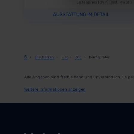
Listenpreis (
UVP
) (inkl. MwSt.)
Übermittlung in ein Land auße
Angemessenheitsbeschlusses
AUSSTATTUNG IM DETAIL
Abs. 2 lit. c DSGVO) oder wen
Datenschutzklauseln können
anfordern.
Datenschutzerklärung
|
Im
alle Marken
Fiat
600
Konfigurator
Alle Angaben sind freibleibend und unverbindlich. Es gel
Weitere Informationen anzeigen