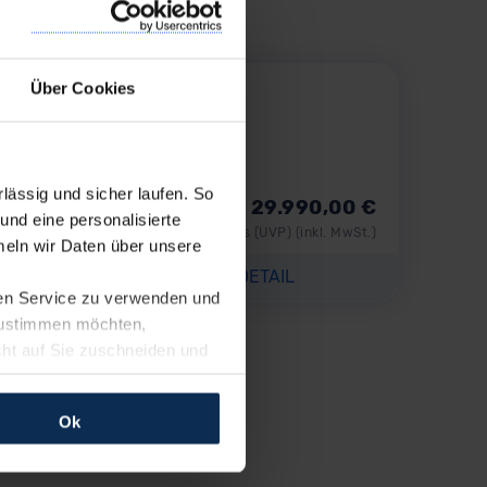
»
Über Cookies
BUSINESS EDITION
Benzin
ässig und sicher laufen. So
29.990,00
€
und eine personalisierte
Listenpreis (
UVP
) (inkl. MwSt.)
eln wir Daten über unsere
AUSSTATTUNG IM DETAIL
ren Service zu verwenden und
 zustimmen möchten,
cht auf Sie zuschneiden und
llungen jederzeit anpassen
Ok
rfolgen: Wir beabsichtigen
ssen. Soweit eine