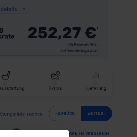
sdetails
252,27
€
g
*
srate
Alle Preise inkl. MwSt.
inkl. Versicherungssteuer¹
ausstattung
Extras
Lieferung
attungslinie suchen
«
»
ZURÜCK
WEITER
SERIENAUSSTATTUNGEN IM VERGLEICH