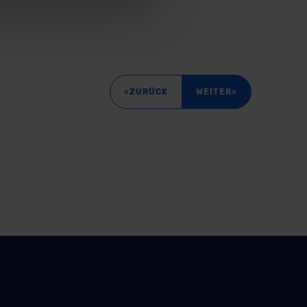
age eines
nschutzklauseln (Art. 46
mationen zu den bestehenden
ter datenschutz@meinauto.de
«
»
ZURÜCK
WEITER