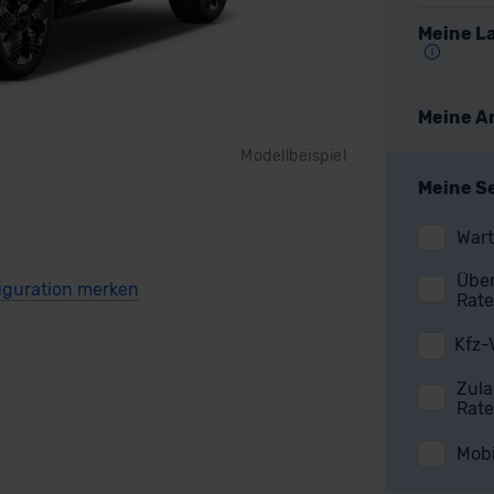
Meine La
Meine A
Modellbeispiel
Meine S
Wart
Über
Rate
Kfz-
Zula
Rate
Mobi