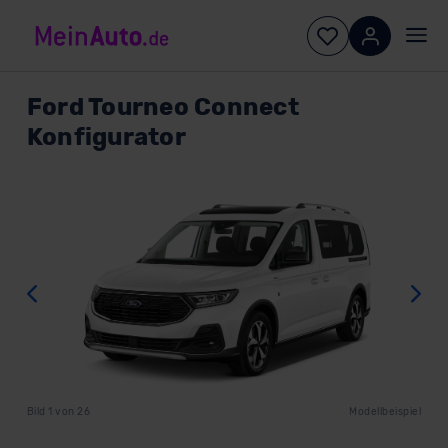
Ford
Tourneo Connect
Konfigurator
Zurück
W
Bild
1
von
26
Modellbeispiel