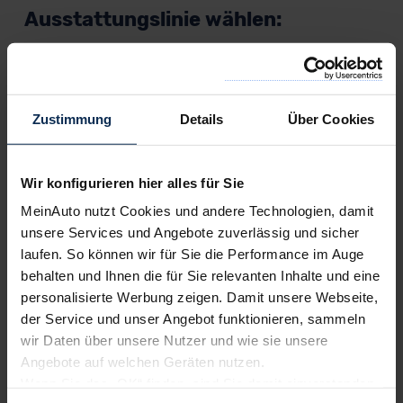
Ausstattungslinie wählen:
5-Türer
Modelljahr 2027
Zustimmung
Details
Über Cookies
TREND
Wir konfigurieren hier alles für Sie
Diesel | Benzin
MeinAuto nutzt Cookies und andere Technologien, damit
32.450,00
€
Listenpreis (
UVP
) (inkl. MwSt.)
unsere Services und Angebote zuverlässig und sicher
laufen. So können wir für Sie die Performance im Auge
AUSSTATTUNG IM DETAIL
behalten und Ihnen die für Sie relevanten Inhalte und eine
personalisierte Werbung zeigen. Damit unsere Webseite,
der Service und unser Angebot funktionieren, sammeln
TITANIUM
wir Daten über unsere Nutzer und wie sie unsere
Diesel | Benzin
Angebote auf welchen Geräten nutzen.
37.800,00
€
Wenn Sie das „OK“ finden, sind Sie damit einverstanden
Listenpreis (
UVP
) (inkl. MwSt.)