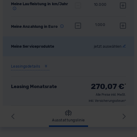
Meine Laufleistung in km/Jahr
10.000
1.000
Meine Anzahlung in Euro
Meine Serviceprodukte
jetzt auswählen
Leasingsdetails
270,07
€
*
Leasing Monatsrate
Alle Preise inkl. MwSt.
inkl. Versicherungssteuer¹
Zurück
Wei
Ausstattungslinie