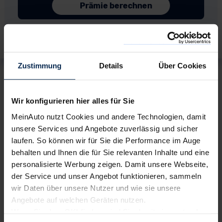
Zurück
Wei
Ausstattungslinie
Zustimmung
Details
Über Cookies
Ausstattungslinie wählen:
Wir konfigurieren hier alles für Sie
4-Türer
MeinAuto nutzt Cookies und andere Technologien, damit
unsere Services und Angebote zuverlässig und sicher
Modelljahr 2027
laufen. So können wir für Sie die Performance im Auge
behalten und Ihnen die für Sie relevanten Inhalte und eine
TREND
personalisierte Werbung zeigen. Damit unsere Webseite,
der Service und unser Angebot funktionieren, sammeln
Elektro
wir Daten über unsere Nutzer und wie sie unsere
43.149,40
€
Angebote auf welchen Geräten nutzen.
Listenpreis (
UVP
) (inkl. MwSt.)
Wenn Sie das „OK“ finden, sind Sie damit einverstanden
AUSSTATTUNG IM DETAIL