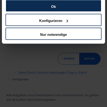
und erlauben uns Cookies für unseren Service zu
verwenden und diese Daten an Dritte weiterzugeben,
Ok
etwa an unsere Marketingpartner. Falls Sie dem nicht
LIMITED
zustimmen möchten, beschränken wir uns auf die
Konfigurieren
Elektro
wesentlichen Cookies. Leider können wir unsere Inhalte
45.826,90
€
dann nicht auf Sie zuschneiden und Sie somit nicht
Listenpreis (
UVP
) (inkl. MwSt.)
Nur notwendige
perfekt auf dem Weg zu Ihrem Neuwagen unterstützen.
Sie können die Einstellungen jederzeit anpassen oder
AUSSTATTUNG IM DETAIL
widerrufen.
Für alle beschriebenen Technologien und Cookies gilt –
«
»
ZURÜCK
WEITER
soweit keine detaillierteren Angaben erfolgen: Wir
beabsichtigen nicht, diese Daten an Empfänger
Grand Transit Connect Kastenwagen Plug-in-Hybrid
außerhalb der EU zu übermitteln oder dort verarbeiten zu
Konfigurator
lassen. Soweit eine Übermittlung in ein Land außerhalb
der EU erfolgt, erfolgt dies ausschließlich auf der
Grundlage eines Angemessenheitsbeschlusses der EU-
Alle Angaben sind freibleibend und unverbindlich. Es gelten
Kommission (Art. 45 Abs. 1 DSGVO), von
die aktuellen Herstellerangaben.
Standarddatenschutzklauseln (Art. 46 Abs. 2 lit. c