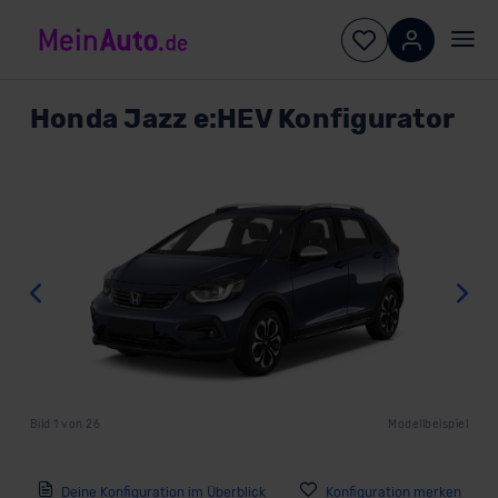
Honda
Jazz e:HEV Konfigurator
Zurück
W
Bild
1
von
26
Modellbeispiel
Deine Konfiguration im Überblick