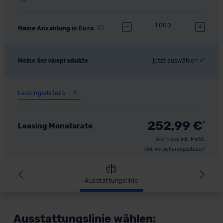
1.000
Meine Anzahlung in Euro
Meine Serviceprodukte
jetzt auswählen
Leasingsdetails
252,99
€
*
Leasing Monatsrate
Alle Preise inkl. MwSt.
inkl. Versicherungssteuer¹
Zurück
Wei
Ausstattungslinie
Ausstattungslinie wählen: