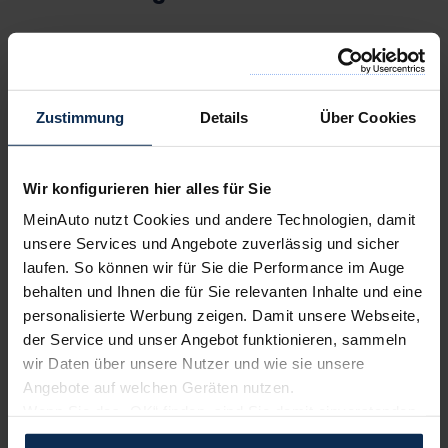
5-Türer
Modelljahr 2026
Zustimmung
Details
Über Cookies
ADVANCE
Benzin
Wir konfigurieren hier alles für Sie
28.400,00
€
MeinAuto nutzt Cookies und andere Technologien, damit
Listenpreis (
UVP
) (inkl. MwSt.)
unsere Services und Angebote zuverlässig und sicher
AUSSTATTUNG IM DETAIL
laufen. So können wir für Sie die Performance im Auge
behalten und Ihnen die für Sie relevanten Inhalte und eine
personalisierte Werbung zeigen. Damit unsere Webseite,
CROSSTAR ADVANCE
der Service und unser Angebot funktionieren, sammeln
Benzin
wir Daten über unsere Nutzer und wie sie unsere
29.800,00
€
Angebote auf welchen Geräten nutzen.
Listenpreis (
UVP
) (inkl. MwSt.)
Wenn Sie das „OK“ finden, sind Sie damit einverstanden
und erlauben uns Cookies für unseren Service zu
AUSSTATTUNG IM DETAIL