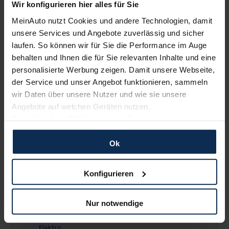
Wir konfigurieren hier alles für Sie
MeinAuto nutzt Cookies und andere Technologien, damit
N LINE
unsere Services und Angebote zuverlässig und sicher
laufen. So können wir für Sie die Performance im Auge
Elektro
behalten und Ihnen die für Sie relevanten Inhalte und eine
58.300,00
€
personalisierte Werbung zeigen. Damit unsere Webseite,
Listenpreis (
UVP
) (inkl. MwSt.)
der Service und unser Angebot funktionieren, sammeln
AUSSTATTUNG IM DETAIL
wir Daten über unsere Nutzer und wie sie unsere
Angebote auf welchen Geräten nutzen.
Wenn Sie das „OK“ finden, sind Sie damit einverstanden
UNIQ
und erlauben uns Cookies für unseren Service zu
Elektro
verwenden und diese Daten an Dritte weiterzugeben,
Ok
60.500,00
€
etwa an unsere Marketingpartner. Falls Sie dem nicht
Listenpreis (
UVP
) (inkl. MwSt.)
zustimmen möchten, beschränken wir uns auf die
Konfigurieren
wesentlichen Cookies. Leider können wir unsere Inhalte
AUSSTATTUNG IM DETAIL
dann nicht auf Sie zuschneiden und Sie somit nicht
Nur notwendige
perfekt auf dem Weg zu Ihrem Neuwagen unterstützen.
N LINE X
Sie können die Einstellungen jederzeit anpassen oder
Elektro
widerrufen.