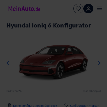
Hyundai
Ioniq 6 Konfigurator
Zurück
W
Bild
1
von
26
Modellbeispiel
Deine Konfiguration im Überblick