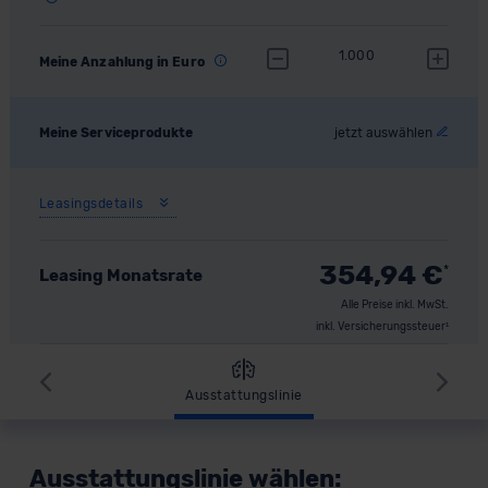
1.000
Meine Anzahlung in Euro
Meine Serviceprodukte
jetzt auswählen
Leasingsdetails
354,94
€
*
Leasing Monatsrate
Alle Preise inkl. MwSt.
inkl. Versicherungssteuer¹
Zurück
Wei
Ausstattungslinie
Ausstattungslinie wählen: