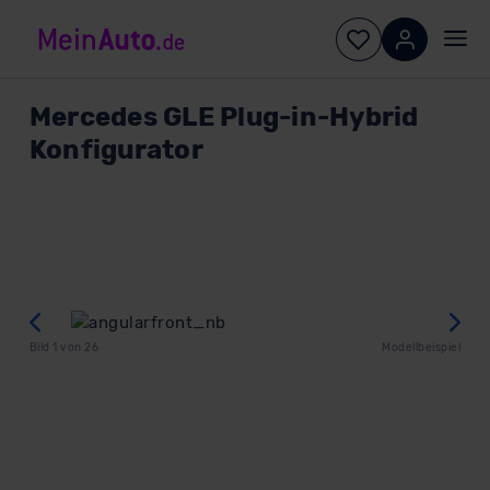
Mercedes
GLE Plug-in-Hybrid
Konfigurator
Zurück
W
Bild
1
von
26
Modellbeispiel