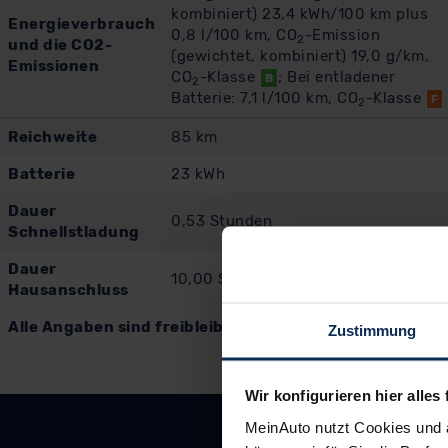
kombiniert) 23,4 kWh/100 km plus
Energieverbrauch
0,8 l/100 km, CO
-Emission
2
und die CO2-
(gewichtet, kombiniert) 19,0 g/km,
Emissionen
CO
-Klasse
; Bei entladener
B
2
Batterie: 7,1 l/100 km, CO
-Klasse
F
2
Reichweite
85 km
Batterie
23 kWh
Dauer
0,53 Stunden
Schnellstladung
Dauer
10,00 Stunden
Hausanschluss
Alle Angaben sind freibleibend und unverbindlich. Es g
Zustimmung
Wir konfigurieren hier alles 
MeinAuto nutzt Cookies und 