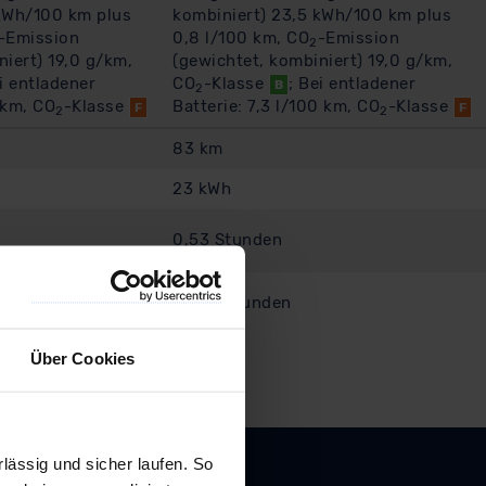
 kWh/100 km plus
kombiniert) 23,5 kWh/100 km plus
-Emission
0,8 l/100 km, CO
-Emission
2
niert) 19,0 g/km,
(gewichtet, kombiniert) 19,0 g/km,
ei entladener
CO
-Klasse
; Bei entladener
B
2
0 km, CO
-Klasse
Batterie: 7,3 l/100 km, CO
-Klasse
F
F
2
2
83 km
23 kWh
0,53 Stunden
10,00 Stunden
Über Cookies
ässig und sicher laufen. So