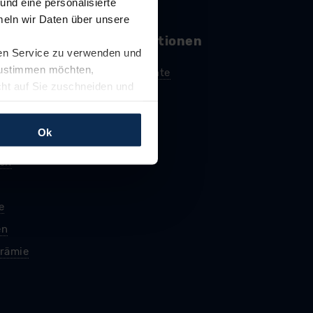
und eine personalisierte
eln wir Daten über unsere
ren Service zu verwenden und
 zustimmen möchten,
cht auf Sie zuschneiden und
llungen jederzeit anpassen
Ok
rfolgen: Wir beabsichtigen
ssen. Soweit eine
age eines
nschutzklauseln (Art. 46
mationen zu den bestehenden
ter datenschutz@meinauto.de