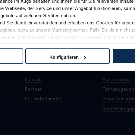
mance im Auge behalten und Ihnen die für Sie relevanten Inhalte 
e Webseite, der Service und unser Angebot funktionieren, samm
ngebote auf welchen Geräten nutzen.
ind Sie damit einverstanden und erlauben uns Cookies für unse
rzugeben, etwa an unsere Marketingpartner. Falls Sie dem nicht
wesentlichen Cookies. Leider können wir unsere Inhalte dann ni
 dem Weg zu Ihrem Neuwagen unterstützen. Sie können die Einste
Konfigurieren
logien und Cookies gilt – soweit keine detaillierteren Angaben e
ger außerhalb der EU zu übermitteln oder dort verarbeiten zu la
rhalb der EU erfolgt, erfolgt dies ausschließlich auf der Grundl
 der EU-Kommission (Art. 45 Abs. 1 DSGVO), von Standarddate
n Sie hierzu Ihre Einwilligung freiwillig erteilen. Nähere Infor
 Sie über den Kontakt zu unserem Datenschutzbeauftragten un
pressum