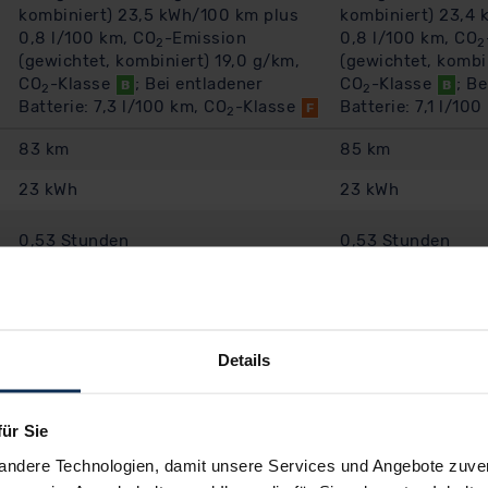
kombiniert) 23,5 kWh/100 km plus
kombiniert) 23,4
0,8 l/100 km, CO
-Emission
0,8 l/100 km, CO
2
2
(gewichtet, kombiniert) 19,0 g/km,
(gewichtet, kombi
CO
-Klasse
; Bei entladener
CO
-Klasse
; B
B
B
2
2
Batterie: 7,3 l/100 km, CO
-Klasse
Batterie: 7,1 l/10
F
2
83 km
85 km
23 kWh
23 kWh
0,53 Stunden
0,53 Stunden
10,00 Stunden
10,00 Stunden
elten die aktuellen Herstellerangaben
Details
für Sie
andere Technologien, damit unsere Services und Angebote zuverl