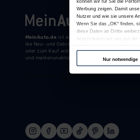
können wir für Sie die Perfor
Werbung zeigen. Damit unser
Nutzer und wie sie unsere A
Wenn Sie das „OK“ finden, s
diese Daten an Dritte weite
beschränken wir uns auf die 
Sie somit nicht perfekt auf
oder widerrufen.
Nur notwendige
Für alle beschriebenen Techno
nicht, diese Daten an Empfän
Übermittlung in ein Land auße
Angemessenheitsbeschlusses
Abs. 2 lit. c DSGVO) oder wen
Datenschutzklauseln können
anfordern.
Datenschutzerklärung
|
Im