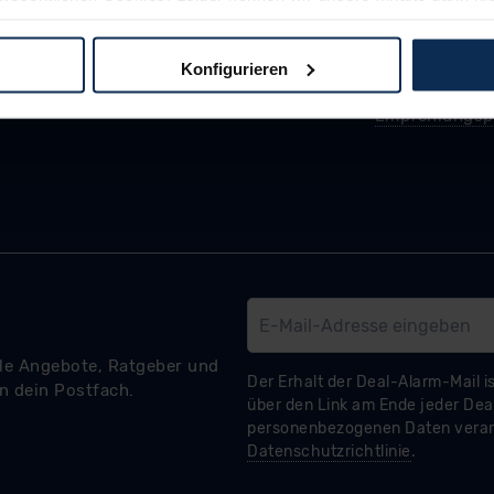
 dem Weg zu Ihrem Neuwagen unterstützen. Sie können die Einste
Konfigurieren
logien und Cookies gilt – soweit keine detaillierteren Angaben e
ger außerhalb der EU zu übermitteln oder dort verarbeiten zu la
rhalb der EU erfolgt, erfolgt dies ausschließlich auf der Grundl
 der EU-Kommission (Art. 45 Abs. 1 DSGVO), von Standarddate
n Sie hierzu Ihre Einwilligung freiwillig erteilen. Nähere Infor
 Sie über den Kontakt zu unserem Datenschutzbeauftragten un
pressum