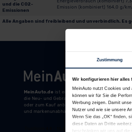
Energieverbrauch (kombiniert) 7,3
und die CO2-
Emission (kombiniert) 164,0 g/km
Emissionen
Alle Angaben sind freibleibend und unverbindlich. Es g
Zustimmung
Wir konfigurieren hier alles 
MeinAuto nutzt Cookies und 
können wir für Sie die Perfor
Werbung zeigen. Damit unser
Nutzer und wie sie unsere A
Wenn Sie das „OK“ finden, s
diese Daten an Dritte weite
beschränken wir uns auf die 