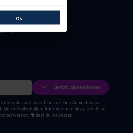
llungen jederzeit anpassen
Ok
rfolgen: Wir beabsichtigen
ssen. Soweit eine
age eines
nschutzklauseln (Art. 46
mationen zu den bestehenden
ter datenschutz@meinauto.de