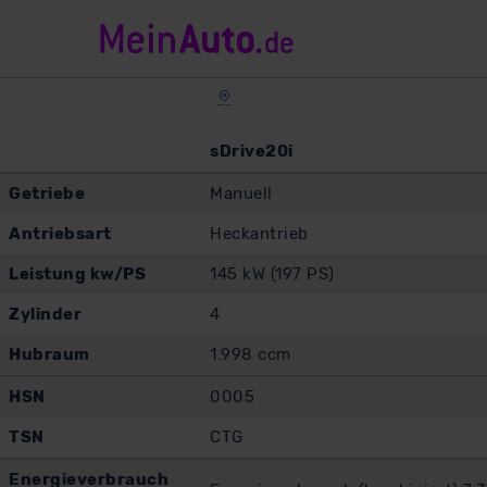
sDrive20i
Getriebe
Manuell
Antriebsart
Heckantrieb
Leistung kw/PS
145 kW (197 PS)
Zylinder
4
Hubraum
1.998 ccm
HSN
0005
TSN
CTG
Energieverbrauch