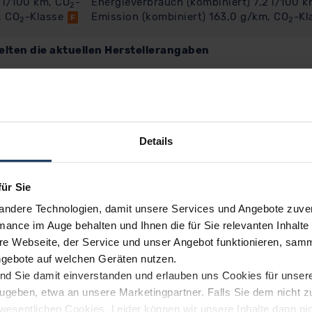
 l/100 km, CO
-
Energieverbrauch (kombiniert) 7,2 l/100 k
2
, CO
-Klasse
Emission (kombiniert) 163,0 g/km, CO
-Kl
F
2
2
elten die aktuellen Herstellerangaben
Details
für Sie
andere Technologien, damit unsere Services und Angebote zuverl
mance im Auge behalten und Ihnen die für Sie relevanten Inhalte 
e Webseite, der Service und unser Angebot funktionieren, samm
ngebote auf welchen Geräten nutzen.
ind Sie damit einverstanden und erlauben uns Cookies für unse
rzugeben, etwa an unsere Marketingpartner. Falls Sie dem nicht
wesentlichen Cookies. Leider können wir unsere Inhalte dann ni