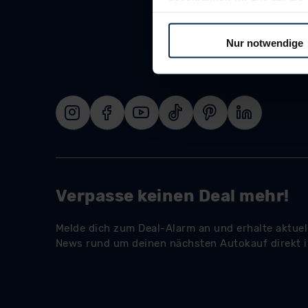
Sie somit nicht perfekt auf
oder widerrufen.
Nur notwendige
Für alle beschriebenen Techno
nicht, diese Daten an Empfän
Übermittlung in ein Land auße
Angemessenheitsbeschlusses
Abs. 2 lit. c DSGVO) oder wen
Datenschutzklauseln können
anfordern.
Datenschutzerklärung
|
Im