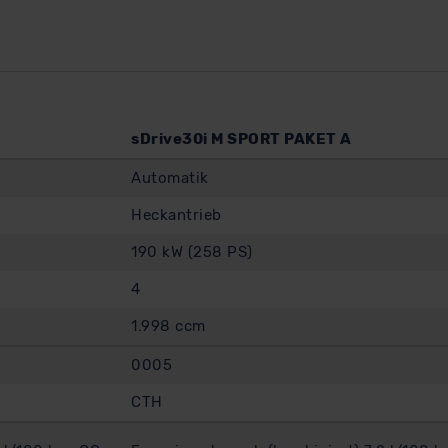
sDrive30i M SPORT PAKET A
Automatik
Heckantrieb
190 kW (258 PS)
4
1.998 ccm
0005
CTH