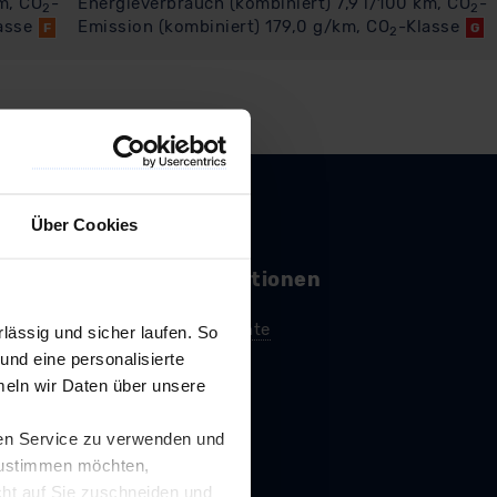
m, CO
-
Energieverbrauch (kombiniert) 7,9 l/100 km, CO
-
2
2
asse
Emission (kombiniert) 179,0 g/km, CO
-Klasse
F
G
2
Über Cookies
ässig und sicher laufen. So
und eine personalisierte
eln wir Daten über unsere
ren Service zu verwenden und
 zustimmen möchten,
cht auf Sie zuschneiden und