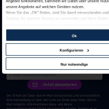
Angebot funktionieren, sammeln wir Daten über unsere Nutze
unsere Angebote auf welchen Geräten nutzen.
Wenn Sie das „OK“ finden, sind Sie damit einverstanden und
Cookies für unseren Service zu verwenden und diese Daten 
weiterzugeben, etwa an unsere Marketingpartner. Falls Sie d
zustimmen möchten, beschränken wir uns auf die wesentlich
können wir unsere Inhalte dann nicht auf Sie zuschneiden un
Ok
perfekt auf dem Weg zu Ihrem Neuwagen unterstützen. Sie 
Einstellungen jederzeit anpassen oder widerrufen.
Konfigurieren
Für alle beschriebenen Technologien und Cookies gilt – sowe
Nur notwendige
detaillierteren Angaben erfolgen: Wir beabsichtigen nicht, di
Empfänger außerhalb der EU zu übermitteln oder dort verarb
Soweit eine Übermittlung in ein Land außerhalb der EU erfolgt
ausschließlich auf der Grundlage eines Angemessenheitsbe
Kommission (Art. 45 Abs. 1 DSGVO), von Standarddatenschu
Abs. 2 lit. c DSGVO) oder wenn Sie hierzu Ihre Einwilligung fre
Nähere Informationen zu den bestehenden Datenschutzklaus
über den Kontakt zu unserem Datenschutzbeauftragten unte