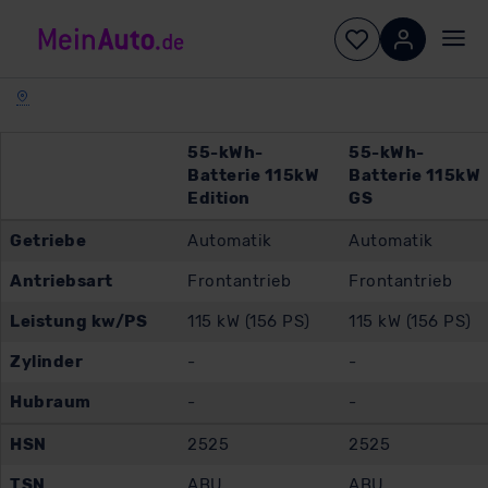
55-kWh-
55-kWh-
Batterie 115kW
Batterie 115kW
Edition
GS
Getriebe
Automatik
Automatik
Antriebsart
Frontantrieb
Frontantrieb
Leistung kw/PS
115 kW (156 PS)
115 kW (156 PS)
Zylinder
-
-
Hubraum
-
-
HSN
2525
2525
TSN
ABU
ABU