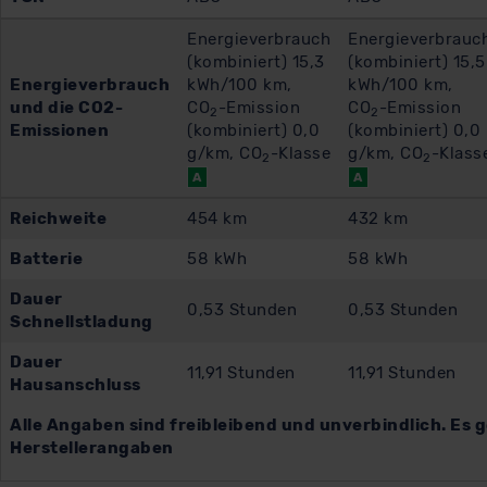
Energieverbrauch
Energieverbrauc
(kombiniert) 15,3
(kombiniert) 15,5
Energieverbrauch
kWh/100 km,
kWh/100 km,
und die CO2-
CO
-Emission
CO
-Emission
2
2
Emissionen
(kombiniert) 0,0
(kombiniert) 0,0
g/km, CO
-Klasse
g/km, CO
-Klass
2
2
A
A
Reichweite
454 km
432 km
Batterie
58 kWh
58 kWh
Dauer
0,53 Stunden
0,53 Stunden
Schnellstladung
Dauer
11,91 Stunden
11,91 Stunden
Hausanschluss
Alle Angaben sind freibleibend und unverbindlich. Es g
Herstellerangaben