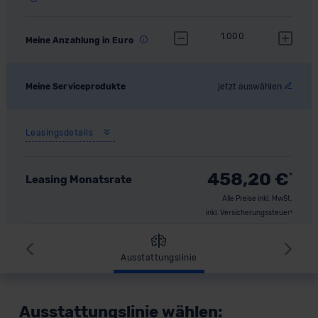
1.000
Meine Anzahlung in Euro
Meine Serviceprodukte
jetzt auswählen
Leasingsdetails
458,20
€
*
Leasing Monatsrate
Alle Preise inkl. MwSt.
inkl. Versicherungssteuer¹
Zurück
Wei
Ausstattungslinie
Ausstattungslinie wählen: