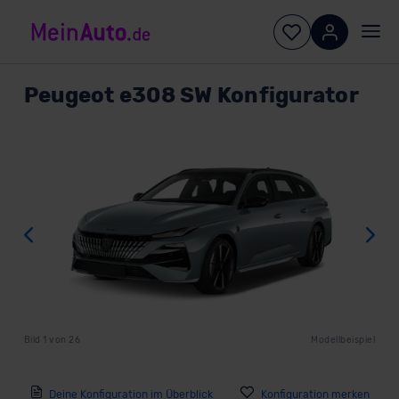
Peugeot
e308 SW Konfigurator
Zurück
W
Bild
1
von
26
Modellbeispiel
Deine Konfiguration im Überblick