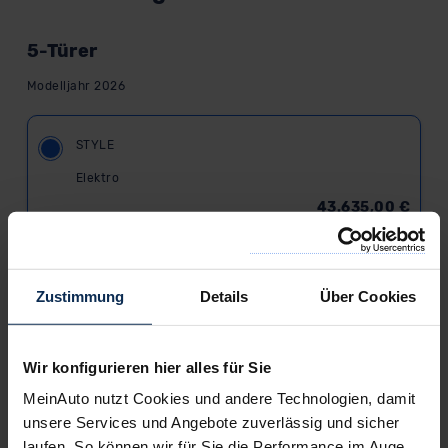
5-Türer
Modelljahr 2026
STYLE
Elektro
43.635,00
€
Listenpreis (
UVP
) (inkl. MwSt.)
AUSSTATTUNG IM DETAIL
Zustimmung
Details
Über Cookies
BUSINESS
Elektro
Wir konfigurieren hier alles für Sie
45.035,00
€
MeinAuto nutzt Cookies und andere Technologien, damit
Listenpreis (
UVP
) (inkl. MwSt.)
unsere Services und Angebote zuverlässig und sicher
AUSSTATTUNG IM DETAIL
laufen. So können wir für Sie die Performance im Auge