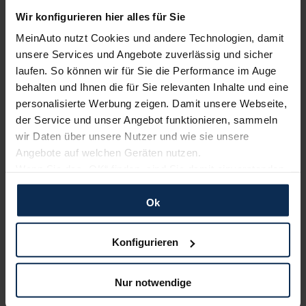
Ausstattungslinie wählen:
Wir konfigurieren hier alles für Sie
MeinAuto nutzt Cookies und andere Technologien, damit
4-Türer
unsere Services und Angebote zuverlässig und sicher
laufen. So können wir für Sie die Performance im Auge
Modelljahr 2026
behalten und Ihnen die für Sie relevanten Inhalte und eine
personalisierte Werbung zeigen. Damit unsere Webseite,
der Service und unser Angebot funktionieren, sammeln
Basismodell
wir Daten über unsere Nutzer und wie sie unsere
Diesel
Angebote auf welchen Geräten nutzen.
39.630,00
€
Wenn Sie das „OK“ finden, sind Sie damit einverstanden
Listenpreis (
UVP
) (inkl. MwSt.)
und erlauben uns Cookies für unseren Service zu
AUSSTATTUNG IM DETAIL
verwenden und diese Daten an Dritte weiterzugeben,
Ok
etwa an unsere Marketingpartner. Falls Sie dem nicht
zustimmen möchten, beschränken wir uns auf die
Konfigurieren
«
»
ZURÜCK
WEITER
wesentlichen Cookies. Leider können wir unsere Inhalte
dann nicht auf Sie zuschneiden und Sie somit nicht
Nur notwendige
perfekt auf dem Weg zu Ihrem Neuwagen unterstützen.
Expert Kombi
Konfigurator
Sie können die Einstellungen jederzeit anpassen oder