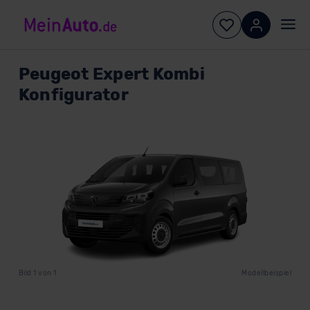
Peugeot
Expert Kombi
Konfigurator
Bild
1
von
1
Modellbeispiel