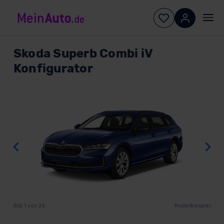
Skoda
Superb Combi iV
Konfigurator
Zurück
W
Bild
1
von
26
Modellbeispiel