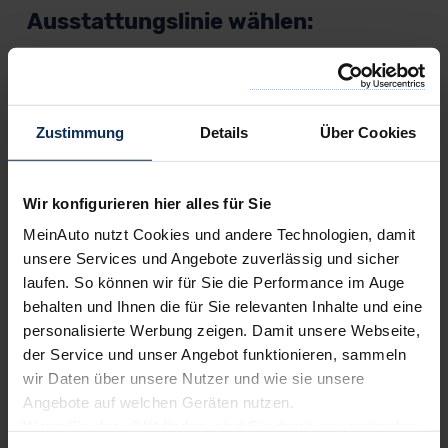
Ausstattungslinie wählen:
5-Türer
Modelljahr 2027
Zustimmung
Details
Über Cookies
SELECTION
Wir konfigurieren hier alles für Sie
Elektro
MeinAuto nutzt Cookies und andere Technologien, damit
51.650,00
€
Listenpreis (
UVP
) (inkl. MwSt.)
unsere Services und Angebote zuverlässig und sicher
laufen. So können wir für Sie die Performance im Auge
AUSSTATTUNG IM DETAIL
behalten und Ihnen die für Sie relevanten Inhalte und eine
personalisierte Werbung zeigen. Damit unsere Webseite,
der Service und unser Angebot funktionieren, sammeln
L&K
wir Daten über unsere Nutzer und wie sie unsere
Elektro
Angebote auf welchen Geräten nutzen.
58.859,99
€
Wenn Sie das „OK“ finden, sind Sie damit einverstanden
Listenpreis (
UVP
) (inkl. MwSt.)