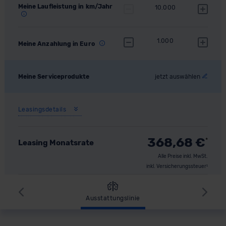
Meine Laufleistung in km/Jahr
10.000
1.000
Meine Anzahlung in Euro
Meine Serviceprodukte
jetzt auswählen
Leasingsdetails
368,68
€
*
Leasing Monatsrate
Alle Preise inkl. MwSt.
inkl. Versicherungssteuer¹
Zurück
Wei
Ausstattungslinie