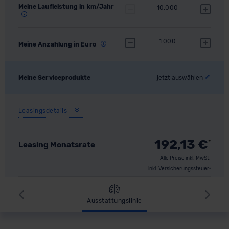
Meine Laufleistung in km/Jahr
10.000
1.000
Meine Anzahlung in Euro
Meine Serviceprodukte
jetzt auswählen
Leasingsdetails
192,13
€
*
Leasing Monatsrate
Alle Preise inkl. MwSt.
inkl. Versicherungssteuer¹
Zurück
Wei
Ausstattungslinie