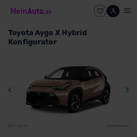
Toyota
Aygo X Hybrid
Konfigurator
Zurück
W
Bild
1
von
26
Modellbeispiel