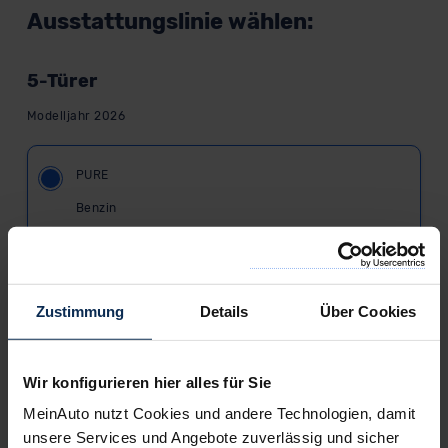
Ausstattungslinie wählen:
5-Türer
Modelljahr 2026
PURE
Benzin
21.990,00
€
Listenpreis (
UVP
) (inkl. MwSt.)
AUSSTATTUNG IM DETAIL
Zustimmung
Details
Über Cookies
ACTIVE
Wir konfigurieren hier alles für Sie
Benzin
MeinAuto nutzt Cookies und andere Technologien, damit
22.490,00
€
Listenpreis (
UVP
) (inkl. MwSt.)
unsere Services und Angebote zuverlässig und sicher