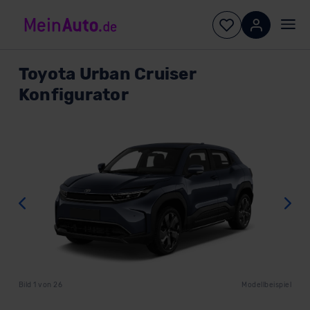
Toyota
Urban Cruiser
Konfigurator
Zurück
W
Bild
1
von
26
Modellbeispiel