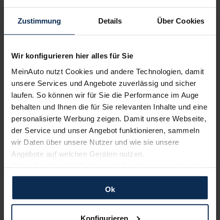
Ausstattungslinie wählen:
Zustimmung
Details
Über Cookies
5-Türer
Wir konfigurieren hier alles für Sie
Modelljahr 2025
MeinAuto nutzt Cookies und andere Technologien, damit
unsere Services und Angebote zuverlässig und sicher
TEAMPLAYER
laufen. So können wir für Sie die Performance im Auge
Elektro
behalten und Ihnen die für Sie relevanten Inhalte und eine
38.990,00
€
personalisierte Werbung zeigen. Damit unsere Webseite,
Listenpreis (
UVP
) (inkl. MwSt.)
der Service und unser Angebot funktionieren, sammeln
wir Daten über unsere Nutzer und wie sie unsere
AUSSTATTUNG IM DETAIL
Angebote auf welchen Geräten nutzen.
Wenn Sie das „OK“ finden, sind Sie damit einverstanden
LOUNGE
und erlauben uns Cookies für unseren Service zu
verwenden und diese Daten an Dritte weiterzugeben,
Ok
Elektro
etwa an unsere Marketingpartner. Falls Sie dem nicht
42.990,00
€
zustimmen möchten, beschränken wir uns auf die
Listenpreis (
UVP
) (inkl. MwSt.)
Konfigurieren