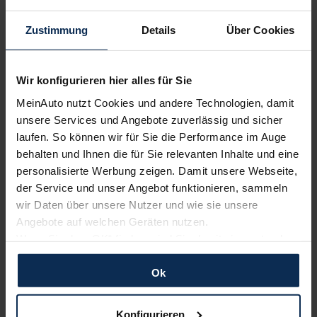
Ausstattungslinie wählen:
Zustimmung
Details
Über Cookies
5-Türer
Wir konfigurieren hier alles für Sie
Modelljahr 2027
MeinAuto nutzt Cookies und andere Technologien, damit
unsere Services und Angebote zuverlässig und sicher
CALIFORNIA
laufen. So können wir für Sie die Performance im Auge
Diesel | Benzin
behalten und Ihnen die für Sie relevanten Inhalte und eine
41.174,00
€
personalisierte Werbung zeigen. Damit unsere Webseite,
Listenpreis (
UVP
) (inkl. MwSt.)
der Service und unser Angebot funktionieren, sammeln
wir Daten über unsere Nutzer und wie sie unsere
AUSSTATTUNG IM DETAIL
Angebote auf welchen Geräten nutzen.
Wenn Sie das „OK“ finden, sind Sie damit einverstanden
CALIFORNIA MAXI
und erlauben uns Cookies für unseren Service zu
verwenden und diese Daten an Dritte weiterzugeben,
Ok
Benzin | Diesel
etwa an unsere Marketingpartner. Falls Sie dem nicht
44.101,40
€
zustimmen möchten, beschränken wir uns auf die
Listenpreis (
UVP
) (inkl. MwSt.)
Konfigurieren