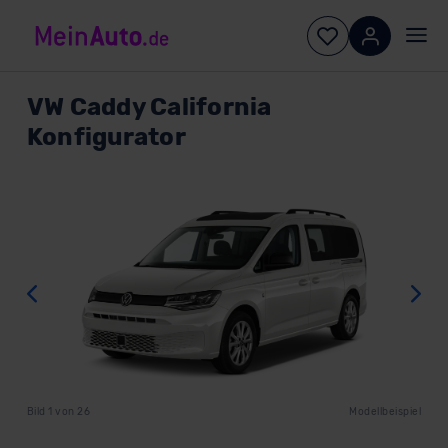
VW
Caddy California
Konfigurator
Zurück
W
Bild
1
von
26
Modellbeispiel